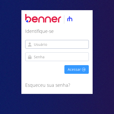
Identifique-se
Acessar
Esqueceu sua senha?